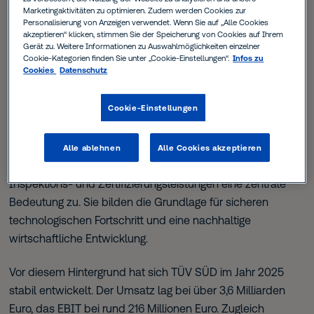
Marketingaktivitäten zu optimieren. Zudem werden Cookies zur
das Jahr 2025 war geprägt von geopolitischen
Personalisierung von Anzeigen verwendet. Wenn Sie auf „Alle Cookies
akzeptieren“ klicken, stimmen Sie der Speicherung von Cookies auf Ihrem
Spannungen, regulatorischen Unsicherheiten und einem
Gerät zu. Weitere Informationen zu Auswahlmöglichkeiten einzelner
rasanten technologischen Wandel. Gleichzeitig hat die
Cookie-Kategorien finden Sie unter „Cookie-Einstellungen“.
Infos zu
Cookies
Datenschutz
globale Transformation hin zu nachhaltigen
Energiesystemen, digitalen Technologien und resilienten
Cookie-Einstellungen
Infrastrukturen zahlreiche Branchen grundlegend
verändert.
Alle ablehnen
Alle Cookies akzeptieren
In diesem Umfeld kommt unabhängigen Prüf-,
Inspektions- und Zertifizierungsleistungen eine zentrale
Bedeutung zu. Sie bilden die Grundlage für sicheren
technologischen Fortschritt und eine nachhaltige
wirtschaftliche Entwicklung.
Vor diesem Hintergrund hat sich TÜV SÜD im Jahr 2025
stabil entwickelt. Der Umsatz lag bei über 3,6 Milliarden
Euro, das EBIT bei rund 216 Millionen Euro. Zugleich