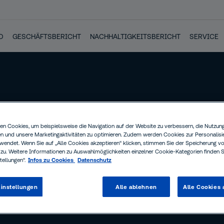
D
GESCHÄFTSBERICHT
NACHHALTIGKEITSBERICHT
SERVICE
n Cookies, um beispielsweise die Navigation auf der Website zu verbessern, die Nutzun
en und unsere Marketingaktivitäten zu optimieren. Zudem werden Cookies zur Personalisi
wendet. Wenn Sie auf „Alle Cookies akzeptieren“ klicken, stimmen Sie der Speicherung v
zu. Weitere Informationen zu Auswahlmöglichkeiten einzelner Cookie-Kategorien finden S
tellungen“.
Infos zu Cookies
Datenschutz
instellungen
Alle ablehnen
Alle Cookies 