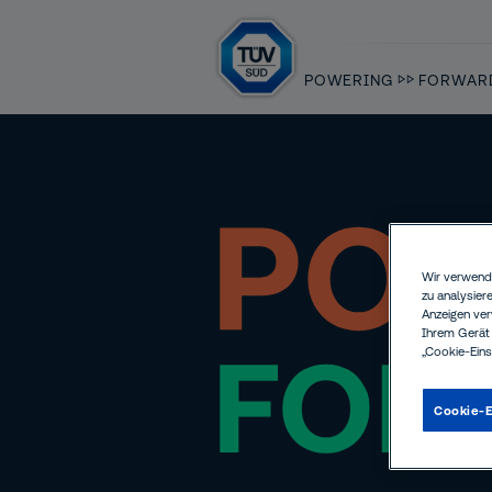
▷▷
POWERING
FORWAR
Wir verwende
zu analysier
Anzeigen ver
Ihrem Gerät 
„Cookie-Eins
Cookie-E