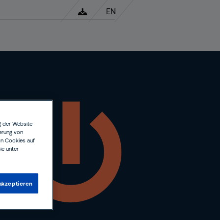
EN
g der Website
erung von
on Cookies auf
ie unter
akzeptieren