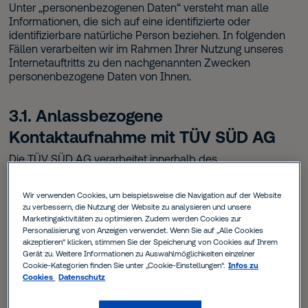
Unter „personenbezogenen Daten“ versteht man alle
Informationen, die sich auf eine identifizierte oder
identifizierbare natürliche Person beziehen. In folgenden
Fällen verarbeiten wir im Rahmen Ihrer Nutzung unseres
Internetauftritts zu den nachgenannten Zwecken
personenbezogene Daten von Ihnen.
3.1. Anlassbezogene
Kontaktaufnahme mit TÜV SÜD AG
Die TÜV SÜD AG verarbeitet innerhalb des
Kontaktformulars
Ihre Anfrage aufgrund des Interesses,
mit Ihnen aufgrund Ihrer konkreten Anfrage in Kontakt zu
Wir verwenden Cookies, um beispielsweise die Navigation auf der Website
treten und Ihr Anliegen bestmöglich zu bearbeiten. Dies
zu verbessern, die Nutzung der Website zu analysieren und unsere
korrespondiert mit Ihrem eigenen Interesse an der
Marketingaktivitäten zu optimieren. Zudem werden Cookies zur
Bearbeitung Ihrer Anliegen. Hierfür benötigen wir Ihre E-
Personalisierung von Anzeigen verwendet. Wenn Sie auf „Alle Cookies
Mail-Adresse sowie Ihren Namen und Vornamen und
akzeptieren“ klicken, stimmen Sie der Speicherung von Cookies auf Ihrem
Anrede, zusätzlich Ihre Postleitzahl und ihren
Gerät zu. Weitere Informationen zu Auswahlmöglichkeiten einzelner
Cookie-Kategorien finden Sie unter „Cookie-Einstellungen“.
Infos zu
Unternehmensbereich. Rechtsgrundlage ist in diesem Fall
Cookies
Datenschutz
das berechtigte Interesse i.S.d. Art. 6 Abs. 1 lit f DSGVO
(Kontaktaufnahme mit Ihnen aufgrund Ihrer Anfrage, ggf.