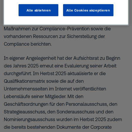
und Transaktionen. Außerdem ließ sich der Aufsichtsrat
Alle ablehnen
Alle Cookies akzeptieren
vom Chief Compliance Officer über das Compliance-
Management-System und dessen Auditierung, die
Maßnahmen zur Compliance-Prävention sowie die
vorhandenen Ressourcen zur Sicherstellung der
Compliance berichten.
In eigener Angelegenheit hat der Aufsichtsrat zu Beginn
des Jahres 2025 erneut eine Evaluierung seiner Arbeit
durchgeführt. Im Herbst 2025 aktualisierte er die
Qualifikationsmatrix sowie die auf den
Unternehmensseiten im Internet veröffentlichten
Lebensläufe seiner Mitglieder. Mit den
Geschäftsordnungen für den Personalausschuss, den
Strategieausschuss, den Sonderausschuss und den
Nominierungsausschuss wurden im Herbst 2025 zudem
die bereits bestehenden Dokumente der Corporate