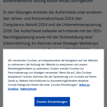
außerordentliche Sitzung wurde virtuell durchgeführt.
In den Sitzungen erörterte der Aufsichtsrat unter anderem
den Jahres- und Konzernabschluss 2024, den
Compliance-Bericht 2024 und die Unternehmensplanung
2026. Der Aufsichtsrat befasste sich intensiv mit der CEO-
Nachfolgeplanung sowie mit der Sicherstellung einer
Interimsführung. Im Rahmen eines Strategie-Workshops
wurden insbesondere die Strategie „POWER 2030" und
ihre Implementierung in unterschiedlichen
Wir verwenden Cookies, um beispielsweise die Navigation auf der Website
Konzernbereichen intensiv diskutiert. In zwei Sitzungen
zu verbessern, die Nutzung der Website zu analysieren und unsere
wurde dem Aufsichtsrat das neue Corporate Sustainability
Marketingaktivitäten zu optimieren. Zudem werden Cookies zur
Personalisierung von Anzeigen verwendet. Wenn Sie auf „Alle Cookies
Office mit seiner strategischen Planung für den Bereich
akzeptieren“ klicken, stimmen Sie der Speicherung von Cookies auf Ihrem
Nachhaltigkeit vorgestellt. Darüber hinaus billigte der
Gerät zu. Weitere Informationen zu Auswahlmöglichkeiten einzelner
Cookie-Kategorien finden Sie unter „Cookie-Einstellungen“.
Infos zu
Aufsichtsrat nach sorgfältiger Prüfung und Beratung die
Cookies
Datenschutz
seiner Zustimmung unterliegenden Geschäftsvorfälle des
Unternehmens, unter anderem die Finanz- und
Cookie-Einstellungen
Investitionsplanung sowie mehrere großvolumige Verträge