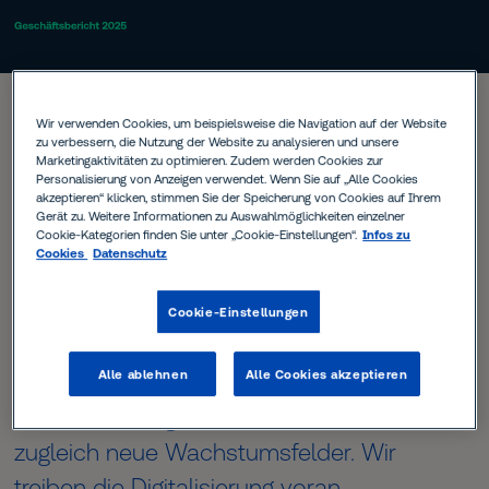
Wir verwenden Cookies, um beispielsweise die Navigation auf der Website
zu verbessern, die Nutzung der Website zu analysieren und unsere
Marketingaktivitäten zu optimieren. Zudem werden Cookies zur
Personalisierung von Anzeigen verwendet. Wenn Sie auf „Alle Cookies
▷▷
Powering
Forward:
TÜV SÜD gestaltet
akzeptieren“ klicken, stimmen Sie der Speicherung von Cookies auf Ihrem
Gerät zu. Weitere Informationen zu Auswahlmöglichkeiten einzelner
die Zukunft – gestützt auf 160 Jahre
Cookie-Kategorien finden Sie unter „Cookie-Einstellungen“.
Infos zu
Cookies
Datenschutz
technischer Exzellenz und einer klaren
Ausrichtung.
Cookie-Einstellungen
Alle ablehnen
Alle Cookies akzeptieren
Mit unserer Strategie POWER 2030 stärken
wir unser Kerngeschäft und erschließen
zugleich neue Wachstumsfelder. Wir
treiben die Digitalisierung voran,